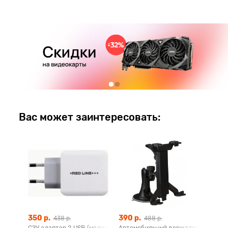
Вас может заинтересовать:
350 р.
390 р.
438 р.
488 р.
СЗУ адаптер 2 USB (модель Z-2) 2,1A Fast Charge белый, Redline
Автомобильный держатель для пла