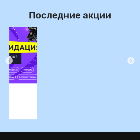
Последние акции
ция