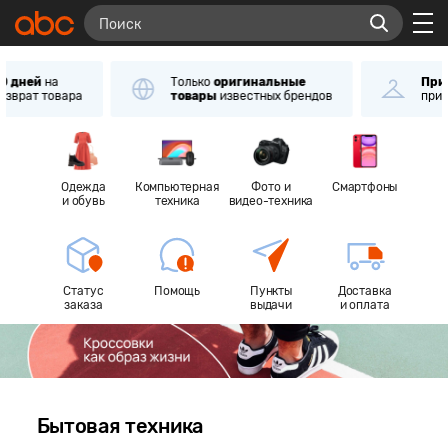
Только
оригинальные
Примерка
и
проверк
товары
известных брендов
при получении
Одежда
Компьютерная
Фото и
Смартфоны
и обувь
техника
видео-техника
Статус
Помощь
Пункты
Доставка
заказа
выдачи
и оплата
Бытовая техника