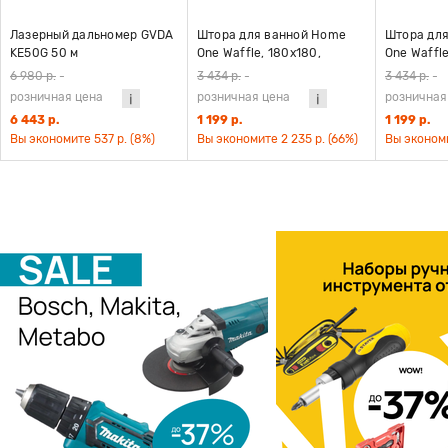
Лазерный дальномер GVDA
Штора для ванной Home
Штора дл
KE50G 50 м
One Waffle, 180х180,
One Waffle
полиэстер, черный
полиэстер
6 980 р.
-
3 434 р.
-
3 434 р.
-
розничная цена
розничная цена
розничная
6 443 р.
1 199 р.
1 199 р.
Вы экономите 537 р. (8%)
Вы экономите 2 235 р. (66%)
Вы экономи