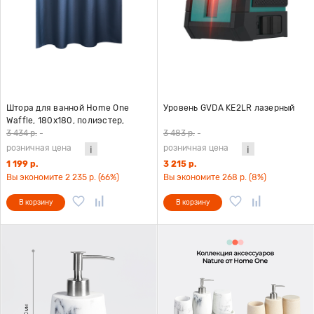
Штора для ванной Home One
Уровень GVDA KE2LR лазерный
Waffle, 180х180, полиэстер,
темно-синий
3 434 р.
-
3 483 р.
-
розничная цена
розничная цена
1 199 р.
3 215 р.
Вы экономите 2 235 р. (66%)
Вы экономите 268 р. (8%)
В корзину
В корзину