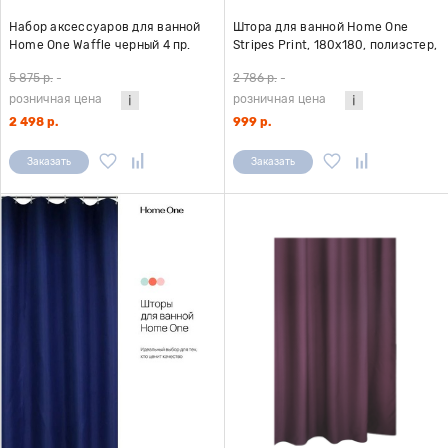
Набор аксессуаров для ванной
Штора для ванной Home One
Home One Waffle черный 4 пр.
Stripes Print, 180х180, полиэстер,
темно-синий
5 875 р.
-
2 786 р.
-
розничная цена
розничная цена
2 498 р.
999 р.
Заказать
Заказать