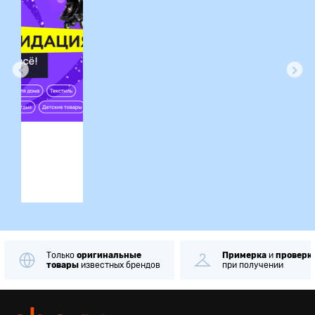
ция
Только
оригинальные
Примерка
и
проверка
товары
известных брендов
при получении