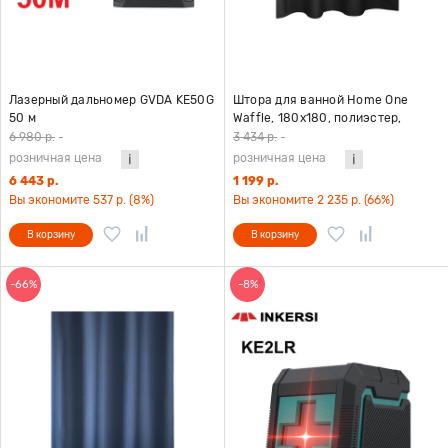
Лазерный дальномер GVDA KE50G
Штора для ванной Home One
50 м
Waffle, 180х180, полиэстер,
черный
6 980 р.
-
3 434 р.
-
розничная цена
розничная цена
6 443 р.
1 199 р.
Вы экономите 537 р. (8%)
Вы экономите 2 235 р. (66%)
В корзину
В корзину
-66%
-8%