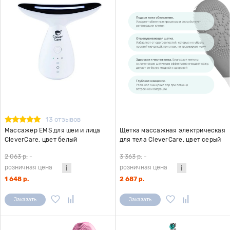
13 отзывов
Массажер EMS для шеи и лица
Щетка массажная электрическая
CleverCare, цвет белый
для тела CleverCare, цвет серый
2 063 р.
-
3 363 р.
-
розничная цена
розничная цена
1 648 р.
2 687 р.
Заказать
Заказать