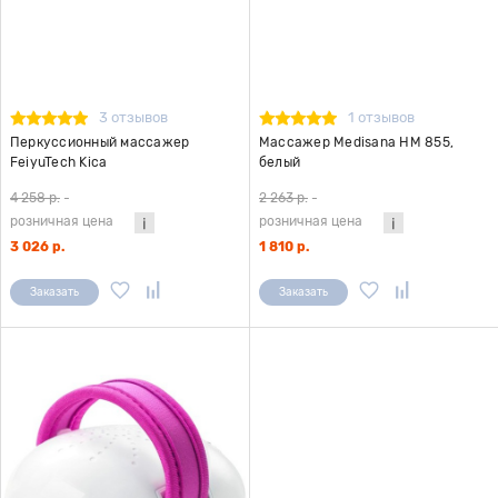
3 отзывов
1 отзывов
Перкуссионный массажер
Массажер Medisana HM 855,
FeiyuTech Kica
белый
4 258 р.
-
2 263 р.
-
розничная цена
розничная цена
3 026 р.
1 810 р.
Заказать
Заказать