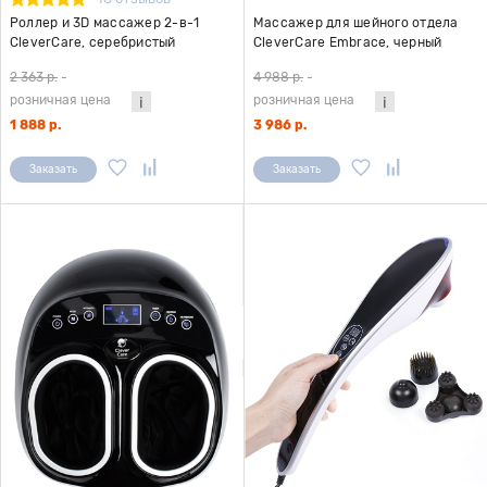
Роллер и 3D массажер 2-в-1
Массажер для шейного отдела
CleverCare, серебристый
CleverCare Embrace, черный
2 363 р.
-
4 988 р.
-
розничная цена
розничная цена
1 888 р.
3 986 р.
Заказать
Заказать