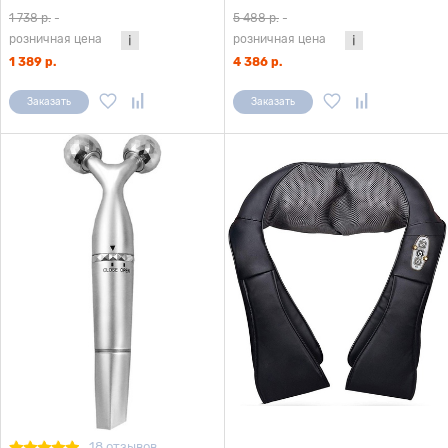
серебристый
1 738 р.
-
5 488 р.
-
розничная цена
розничная цена
1 389 р.
4 386 р.
Заказать
Заказать
18 отзывов