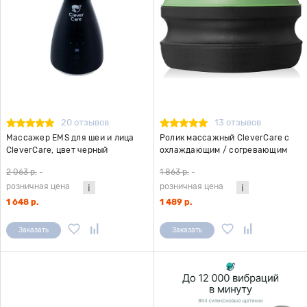
20 отзывов
13 отзывов
Массажер EMS для шеи и лица
Ролик массажный CleverCare с
CleverCare, цвет черный
охлаждающим / согревающим
эффектом, диаметр 60 мм
2 063 р.
-
1 863 р.
-
розничная цена
розничная цена
1 648 р.
1 489 р.
Заказать
Заказать