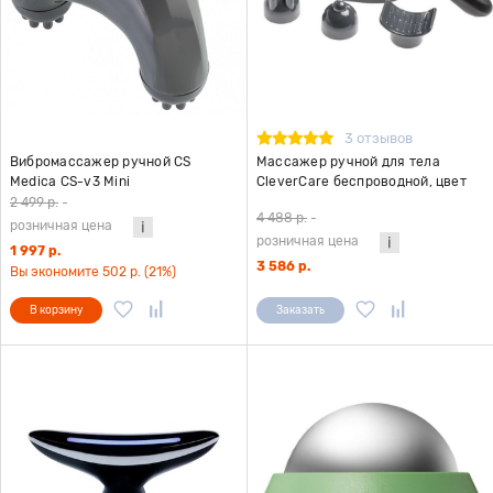
3 отзывов
Вибромассажер ручной CS
Массажер ручной для тела
Medica CS-v3 Mini
CleverCare беспроводной, цвет
черный
2 499 р.
-
4 488 р.
-
розничная цена
розничная цена
1 997 р.
3 586 р.
Вы экономите 502 р. (21%)
В корзину
Заказать