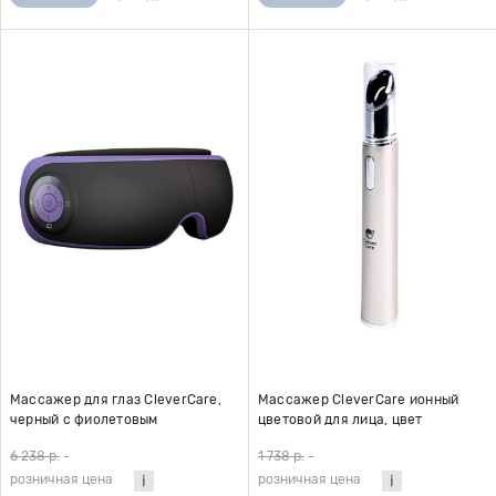
Массажер для глаз CleverCare,
Массажер CleverCare ионный
черный с фиолетовым
цветовой для лица, цвет
серебристый
6 238 р.
-
1 738 р.
-
розничная цена
розничная цена