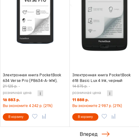
Электронная книга PocketBook
Электронная книга PocketBook
634 Verse Pro (PB634-A-WW),
618 Basic Lux 4 Ink, черный
лазурный
21 125 р.
-
14 875 р.
-
розничная цена
розничная цена
16 883 р.
11 888 р.
Вы экономите 4 242 р. (21%)
Вы экономите 2 987 р. (21%)
В корзину
В корзину
Вперед