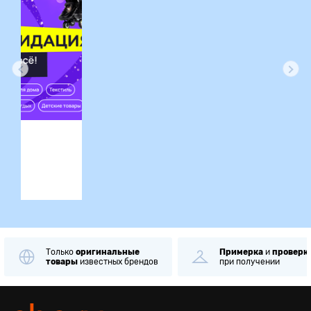
ция
Примерка
и
проверка
Самовывоз
при получении
через
1 минуту