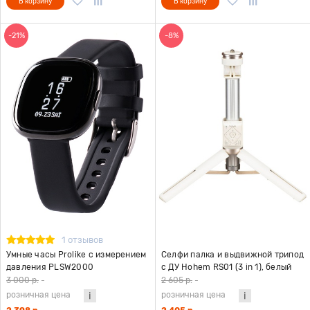
В корзину
В корзину
-21%
-8%
1 отзывов
Умные часы Prolike с измерением
Селфи палка и выдвижной трипод
давления PLSW2000
с ДУ Hohem RS01 (3 in 1), белый
3 000 р.
-
2 605 р.
-
розничная цена
розничная цена