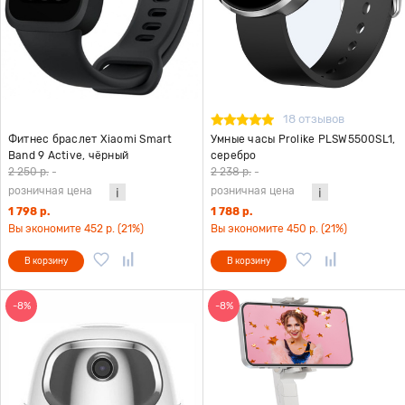
18 отзывов
Фитнес браслет Xiaomi Smart
Умные часы Prolike PLSW5500SL1,
Band 9 Active, чёрный
серебро
2 250 р.
-
2 238 р.
-
розничная цена
розничная цена
1 798 р.
1 788 р.
Вы экономите 452 р. (21%)
Вы экономите 450 р. (21%)
В корзину
В корзину
-8%
-8%