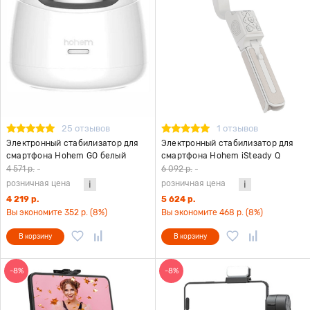
25 отзывов
1 отзывов
Электронный стабилизатор для
Электронный стабилизатор для
смартфона Hohem GO белый
смартфона Hohem iSteady Q
белый
4 571 р.
-
6 092 р.
-
розничная цена
розничная цена
4 219 р.
5 624 р.
Вы экономите 352 р. (8%)
Вы экономите 468 р. (8%)
В корзину
В корзину
-8%
-8%