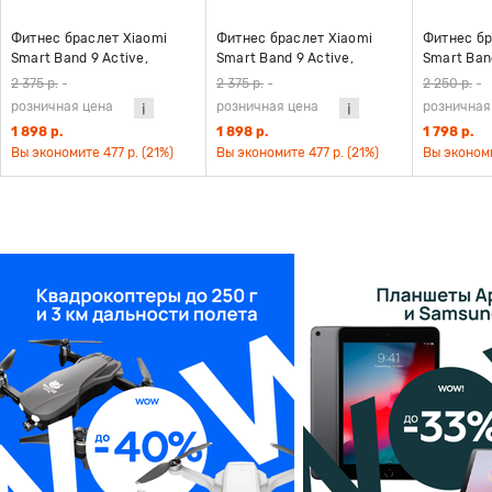
Фитнес браслет Xiaomi
Фитнес браслет Xiaomi
Фитнес бр
Smart Band 9 Active,
Smart Band 9 Active,
Smart Band
бежево-белый
розовый
чёрный
2 375 р.
-
2 375 р.
-
2 250 р.
-
розничная цена
розничная цена
розничная
1 898 р.
1 898 р.
1 798 р.
Вы экономите 477 р. (21%)
Вы экономите 477 р. (21%)
Вы экономи