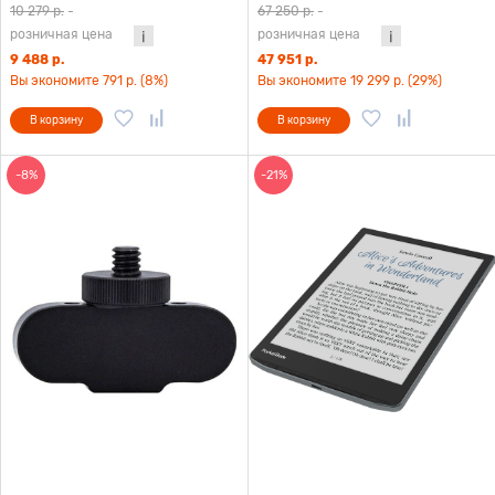
Plus версия 2024 черный
без дисковода
10 279 р.
-
67 250 р.
-
розничная цена
розничная цена
9 488 р.
47 951 р.
Вы экономите 791 р. (8%)
Вы экономите 19 299 р. (29%)
В корзину
В корзину
-8%
-21%