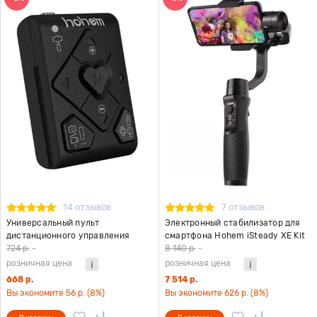
14 отзывов
7 отзывов
Универсальный пульт
Электронный стабилизатор для
дистанционного управления
смартфона Hohem iSteady XE Kit
стабилизатором Hohem HRT-03
черный
724 р.
-
8 140 р.
-
розничная цена
розничная цена
668 р.
7 514 р.
Вы экономите 56 р. (8%)
Вы экономите 626 р. (8%)