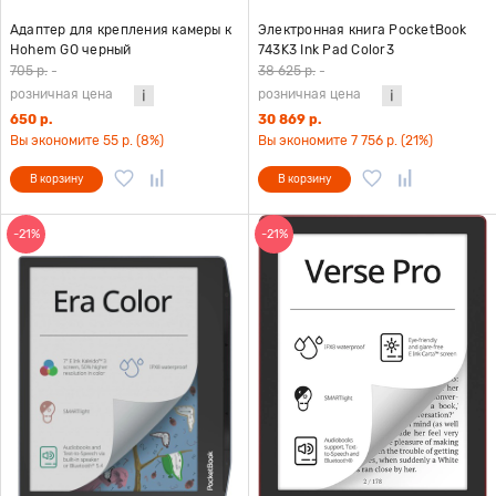
Адаптер для крепления камеры к
Электронная книга PocketBook
Hohem GO черный
743K3 Ink Pad Color3
705 р.
-
38 625 р.
-
розничная цена
розничная цена
650 р.
30 869 р.
Вы экономите 55 р. (8%)
Вы экономите 7 756 р. (21%)
В корзину
В корзину
-21%
-21%