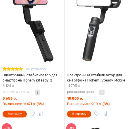
25 отзывов
Электронный стабилизатор для
Электронный стабилизатор для
смартфона Hohem iSteady Q
смартфона Hohem iSteady Mobile
черный
Plus Kit версия 2024 черный
6 124 р.
-
11 705 р.
-
розничная цена
розничная цена
5 653 р.
10 805 р.
Вы экономите 471 р. (8%)
Вы экономите 900 р. (8%)
В корзину
В корзину
-8%
-8%