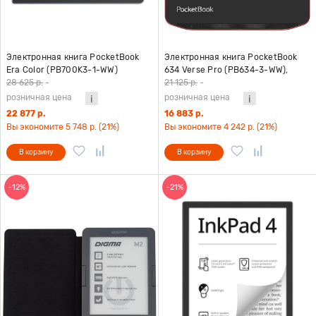
Электронная книга PocketBook
Электронная книга PocketBook
Era Color (PB700K3-1-WW)
634 Verse Pro (PB634-3-WW),
красный
28 625 р.
-
21 125 р.
-
розничная цена
розничная цена
22 877 р.
16 883 р.
Вы экономите 5 748 р. (21%)
Вы экономите 4 242 р. (21%)
В корзину
В корзину
-12%
-21%