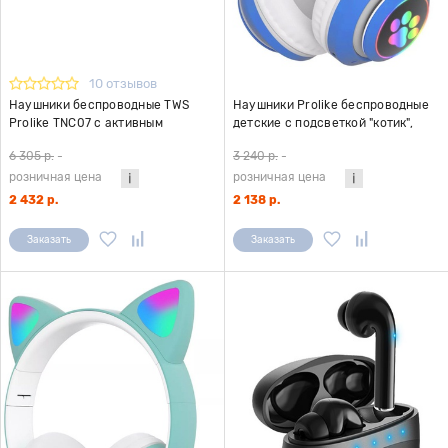
10 отзывов
Наушники беспроводные TWS
Наушники Prolike беспроводные
Prolike TNC07 с активным
детские с подсветкой "котик",
шумоподавлением, черные
синий
6 305 р.
-
3 240 р.
-
розничная цена
розничная цена
2 432 р.
2 138 р.
Заказать
Заказать