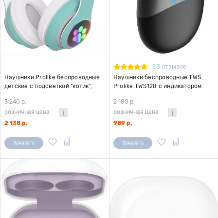
23 отзывов
Наушники Prolike беспроводные
Наушники беспроводные TWS
детские с подсветкой "котик",
Prolike TWS128 с индикатором
зелёный
заряда батареи, черные
3 240 р.
-
2 180 р.
-
розничная цена
розничная цена
2 138 р.
989 р.
Заказать
Заказать