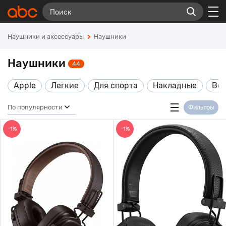
Наушники и аксессуары
Наушники
Наушники
44
Apple
Легкие
Для спорта
Накладные
Вс
По популярности
Фильтры
-1%
-1%