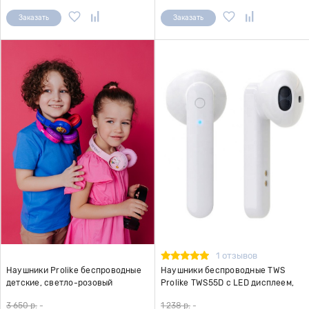
Заказать
Заказать
1 отзывов
Наушники Prolike беспроводные
Наушники беспроводные TWS
детские, светло-розовый
Prolike TWS55D с LED дисплеем,
белые
3 650 р.
-
1 238 р.
-