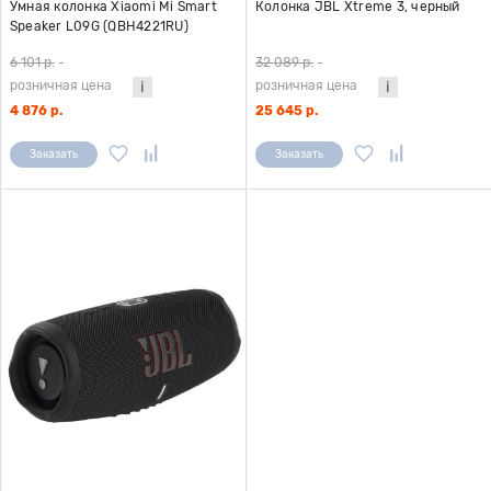
Умная колонка Xiaomi Mi Smart
Колонка JBL Xtreme 3, черный
Speaker L09G (QBH4221RU)
6 101 р.
-
32 089 р.
-
розничная цена
розничная цена
4 876 р.
25 645 р.
Заказать
Заказать