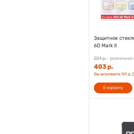
Защитное стекл
6D Mark II
504 р.
-
розничная 
403 р.
Вы экономите 101 р. 
В корзину