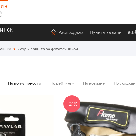
ЗИН
й
м
ВИНСК
ещ
Распродажа
Пункты выдачи
ехники
Уход и защита за фототехникой
По популярности
По рейтингу
По новизне
По скидкам
-21%