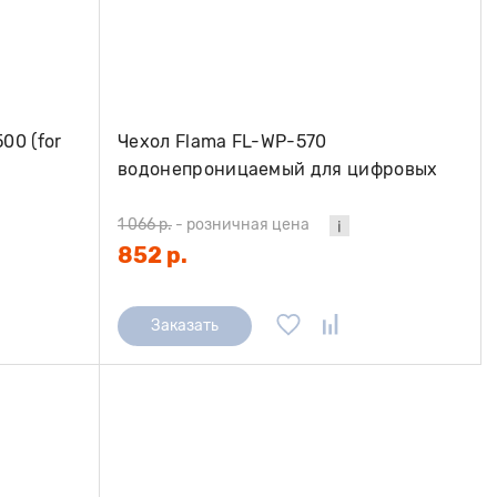
00 (for
Чехол Flama FL-WP-570
водонепроницаемый для цифровых
фотокамер
1 066 р.
-
розничная цена
852 р.
Заказать