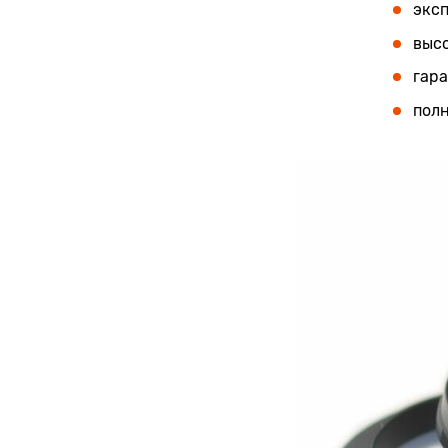
экс
высо
гара
полн