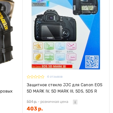
4 отзывов
Защитное стекло JJC для Canon EOS
фровых
5D MARK IV, 5D MARK III, 5DS, 5DS R
504 р.
-
розничная цена
403 р.