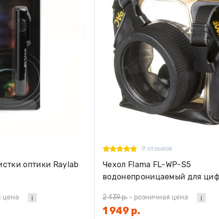
9 отзывов
истки оптики Raylab
Чехол Flama FL-WP-S5
водонепроницаемый для ци
фотокамер
 цена
2 439 р.
-
розничная цена
1 949 р.