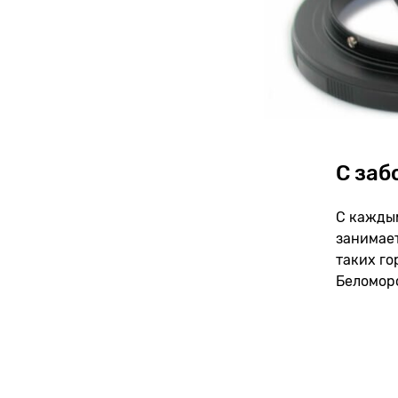
С заб
С каждым
занимает
таких го
Беломор