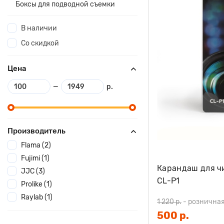
Боксы для подводной съемки
В наличии
Со скидкой
Цена
—
р.
Производитель
Flama (2)
Fujimi (1)
Карандаш для ч
JJC (3)
CL-P1
Prolike (1)
Raylab (1)
1 220 р.
-
розничная
500 р.