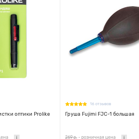
16 отзывов
стки оптики Prolike
Груша Fujimi FJС-1 большая
цена
269 р.
-
розничная цена