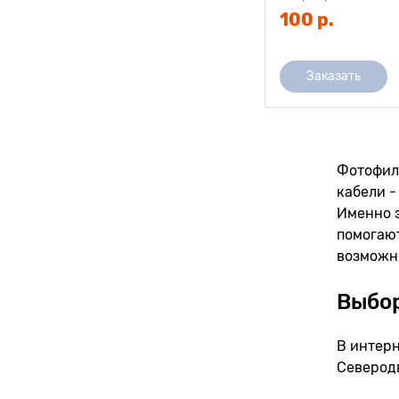
100 р.
Заказать
Фотофиль
кабели -
Именно эт
помогают
возможн
Выбор
В интерн
Северодв