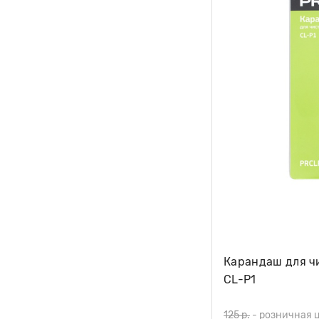
Карандаш для чи
CL-P1
125 р.
-
розничная 