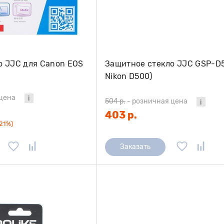
о JJC для Canon EOS
Защитное стекло JJC GSP-D5
Nikon D500)
цена
504 р.
-
розничная цена
403 р.
(21%)
Заказать