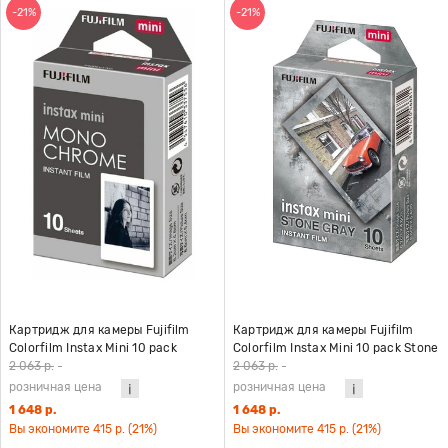
-21%
-21%
Картридж для камеры Fujifilm
Картридж для камеры Fujifilm
Colorfilm Instax Mini 10 pack
Colorfilm Instax Mini 10 pack Stone
Monochrome
Gray
2 063 р.
-
2 063 р.
-
розничная цена
розничная цена
1 648 р.
1 648 р.
Вы экономите 415 р. (21%)
Вы экономите 415 р. (21%)