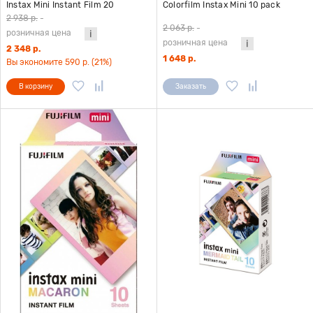
Instax Mini Instant Film 20
Colorfilm Instax Mini 10 pack
снимков
Contact Sheet
2 938 р.
-
2 063 р.
-
розничная цена
розничная цена
2 348 р.
1 648 р.
Вы экономите 590 р. (21%)
В корзину
Заказать