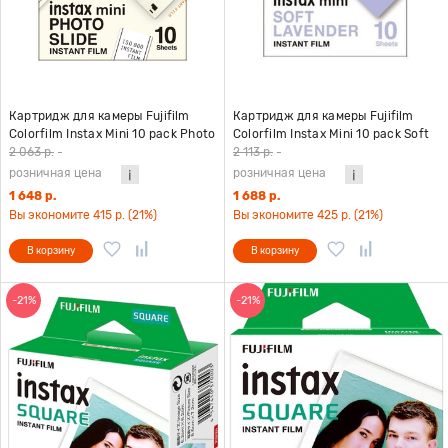
Картридж для камеры Fujifilm
Картридж для камеры Fujifilm
Colorfilm Instax Mini 10 pack Photo
Colorfilm Instax Mini 10 pack Soft
Slide
Lavender
2 063 р.
-
2 113 р.
-
розничная цена
розничная цена
1 648 р.
1 688 р.
Вы экономите 415 р. (21%)
Вы экономите 425 р. (21%)
В корзину
В корзину
-21%
-21%