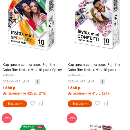
Картридж для камеры Fujifilm
Картридж для камеры Fujifilm
Colorfilm Instax Mini 10 pack Spray
Colorfilm Instax Mini 10 pack
Art
Confetti
2 113 р.
-
2 063 р.
-
розничная цена
розничная цена
1 688 р.
1 648 р.
Вы экономите 425 р. (21%)
Вы экономите 415 р. (21%)
В корзину
В корзину
-21%
-21%