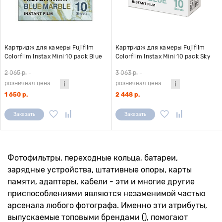
Картридж для камеры Fujifilm
Картридж для камеры Fujifilm
Colorfilm Instax Mini 10 pack Blue
Colorfilm Instax Mini 10 pack Sky
Marble
Blue
2 065 р.
-
3 063 р.
-
розничная цена
розничная цена
1 650 р.
2 448 р.
Заказать
Заказать
Фотофильтры, переходные кольца, батареи,
зарядные устройства, штативные опоры, карты
памяти, адаптеры, кабели - эти и многие другие
приспособлениями являются незаменимой частью
арсенала любого фотографа. Именно эти атрибуты,
выпускаемые топовыми брендами (), помогают