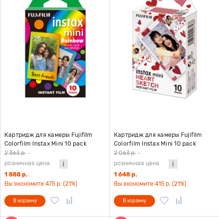
Картридж для камеры Fujifilm
Картридж для камеры Fujifilm
Colorfilm Instax Mini 10 pack
Colorfilm Instax Mini 10 pack
Rainbow
Hearts
2 363 р.
-
2 063 р.
-
розничная цена
розничная цена
1 888 р.
1 648 р.
Вы экономите 475 р. (21%)
Вы экономите 415 р. (21%)
В корзину
В корзину