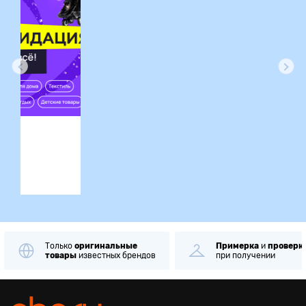
ция
Только
оригинальные
Примерка
и
проверк
товары
известных брендов
при получении