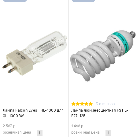
3 отзывов
Лампа Falcon Eyes THL-1000 для
Лампа люминесцентная FST L-
QL-1000BW
E27-125
2 563 р.
-
1 466 р.
-
розничная цена
розничная цена