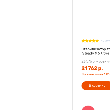
12 от
Стабилизатор т
iSteady M6 Kit ч
23 576 р.
-
розни
21 762 р.
Вы экономите 1 814
В корзину