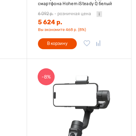
смартфона Hohem iSteady Q белый
6 092 р.
-
розничная цена
5 624 р.
Вы экономите 468 р. (8%)
В корзину
-8%