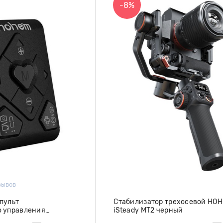
-8%
зывов
пульт
Стабилизатор трехосевой HO
 управления
iSteady MT2 черный
 Hohem HRT-03