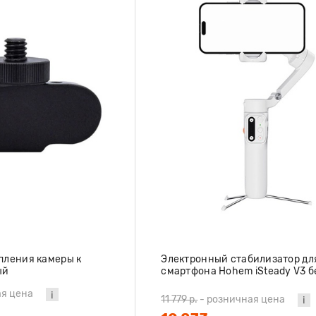
пления камеры к
Электронный стабилизатор дл
ый
смартфона Hohem iSteady V3 
я цена
11 779 р.
-
розничная цена