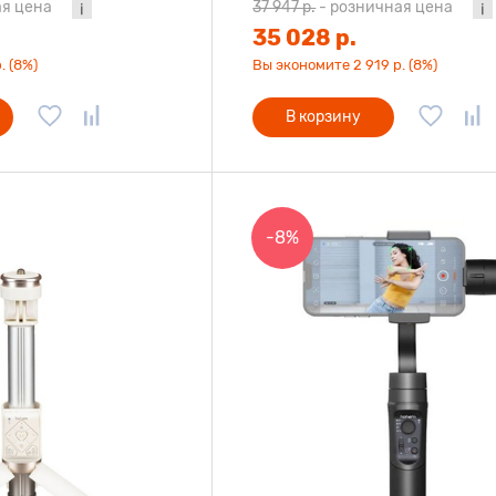
я цена
37 947 р.
-
розничная цена
35 028 р.
. (8%)
Вы экономите 2 919 р. (8%)
В корзину
-8%