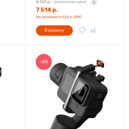
8 140 р.
-
розничная цена
7 514 р.
Вы экономите 626 р. (8%)
В корзину
-8%