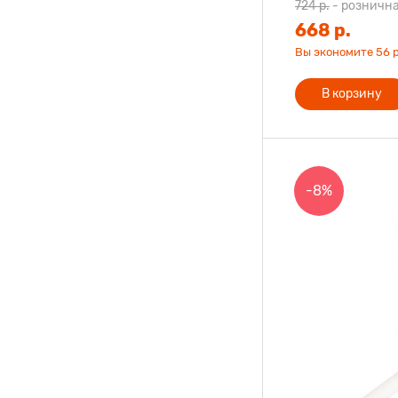
724 р.
-
рознична
668 р.
Вы экономите 56 р
В корзину
-8%