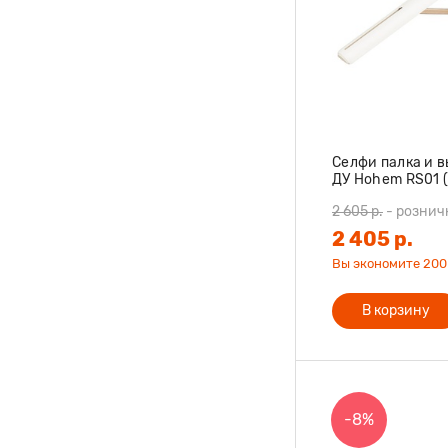
Селфи палка и 
ДУ Hohem RS01 (3
2 605 р.
-
рознич
2 405 р.
Вы экономите 200 
В корзину
-8%