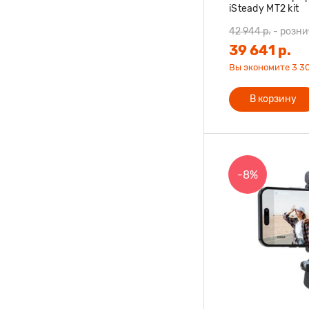
iSteady MT2 kit
42 944 р.
-
розни
39 641 р.
Вы экономите 3 30
В корзину
-8%