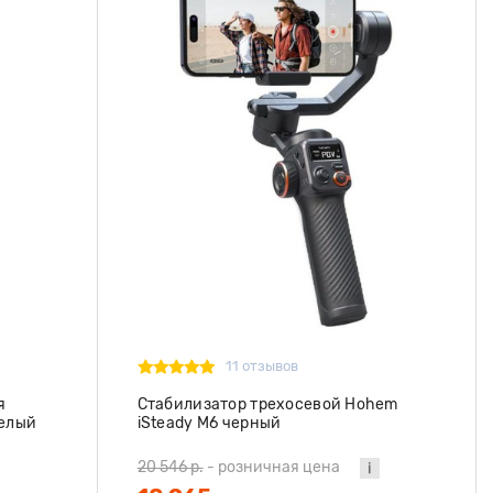
11 отзывов
я
Стабилизатор трехосевой Hohem
белый
iSteady M6 черный
20 546 р.
-
розничная цена