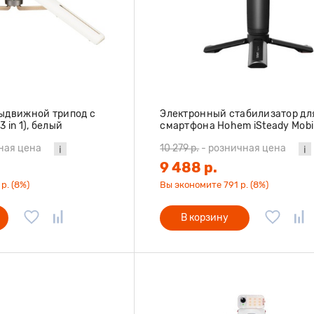
выдвижной трипод с
Электронный стабилизатор дл
 in 1), белый
смартфона Hohem iSteady Mobil
версия 2024 черный
ная цена
10 279 р.
-
розничная цена
9 488 р.
р. (8%)
Вы экономите 791 р. (8%)
В корзину