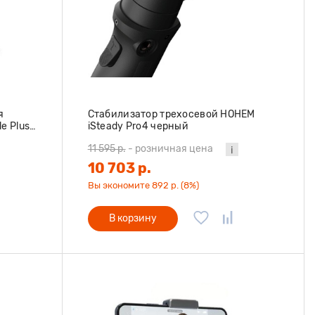
я
Стабилизатор трехосевой HOHEM
e Plus
iSteady Pro4 черный
11 595 р.
-
розничная цена
10 703 р.
Вы экономите 892 р. (8%)
В корзину