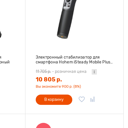
я
Электронный стабилизатор для
ерный
смартфона Hohem iSteady Mobile Plus
Kit версия 2024 черный
11 705 р.
-
розничная цена
10 805 р.
Вы экономите 900 р. (8%)
В корзину