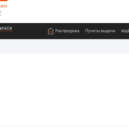
ЗИН
й
м
ВИНСК
ещ
Распродажа
Пункты выдачи