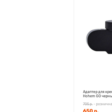
Адаптер для кре
Hohem GO черн
705 р.
-
рознична
650 р.