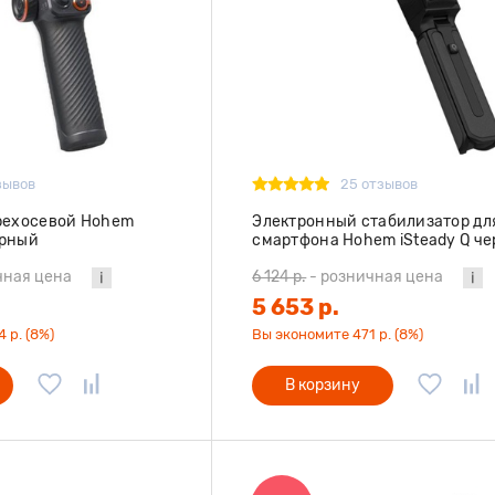
зывов
25 отзывов
рехосевой Hohem
Электронный стабилизатор дл
ерный
смартфона Hohem iSteady Q ч
чная цена
6 124 р.
-
розничная цена
5 653 р.
 р. (8%)
Вы экономите 471 р. (8%)
В корзину