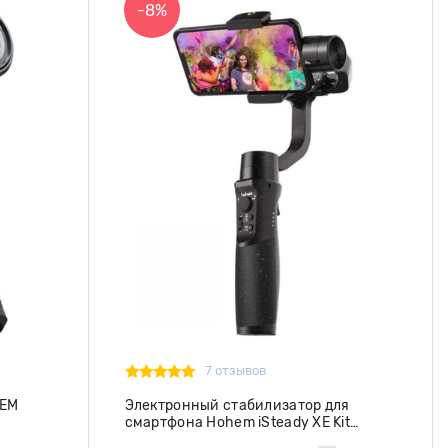
-8%
7 отзывов
HEM
Электронный стабилизатор для
смартфона Hohem iSteady XE Kit
черный