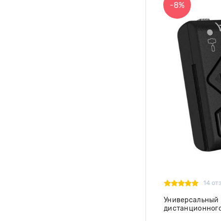
-8%
14 от
Универсальный 
дистанционного
стабилизатором