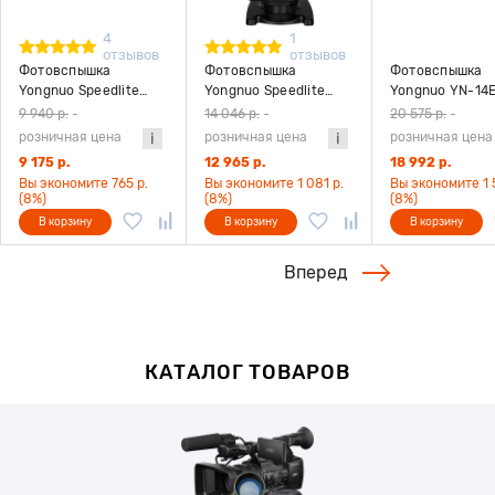
4
1
отзывов
отзывов
Фотовспышка
Фотовспышка
Фотовспышка
Yongnuo Speedlite
Yongnuo Speedlite
Yongnuo YN-14E
YN-560 IV Negative
YN685 II для Canon
Macro для Sony
9 940 р.
-
14 046 р.
-
20 575 р.
-
Screen с черно-
розничная цена
розничная цена
розничная цена
белым экраном
9 175 р.
12 965 р.
18 992 р.
Вы экономите 765 р.
Вы экономите 1 081 р.
Вы экономите 1 
(8%)
(8%)
(8%)
В корзину
В корзину
В корзину
Вперед
КАТАЛОГ ТОВАРОВ