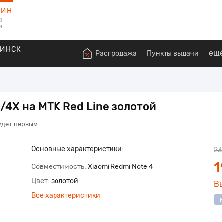
ЗИН
й
м
ВИНСК
ещ
Распродажа
Пункты выдачи
/4X на MTK Red Line золотой
удет первым.
Основные характеристики:
23
1
Совместимость
Xiaomi Redmi Note 4
Цвет
золотой
В
Все характеристики