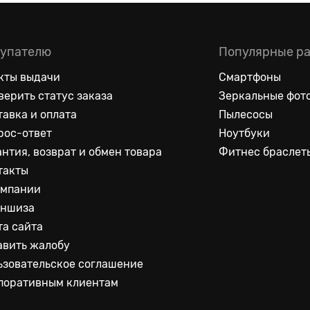
упателю
Популярные р
кты выдачи
Смартфоны
верить статус заказа
Зеркальные фот
тавка и оплата
Пылесосы
рос-ответ
Ноутбуки
антия, возврат и обмен товара
Фитнес браслет
такты
омпании
ншиза
та сайта
авить жалобу
ьзовательское соглашение
поративным клиентам