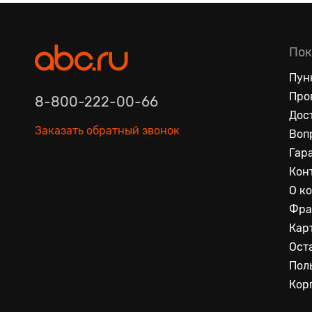
Пок
Пун
Про
8-800-222-00-66
Дос
Заказать обратный звонок
Воп
Гар
Кон
О к
Фра
Кар
Ост
Пол
Кор