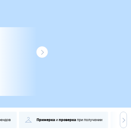
рендов
Примерка
и
проверка
при получении
С