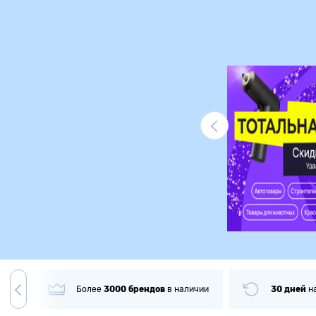
Ликвидация
гда
Более
3000
брендов
в наличии
30 дней
н